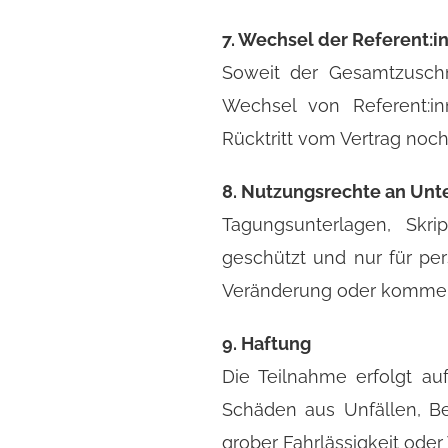
7. Wechsel der Referent:i
Soweit der Gesamtzuschni
Wechsel von Referent:i
Rücktritt vom Vertrag noc
8. Nutzungsrechte an Unt
Tagungsunterlagen, Skri
geschützt und nur für per
Veränderung oder kommerzi
9. Haftung
Die Teilnahme erfolgt au
Schäden aus Unfällen, Be
grober Fahrlässigkeit ode